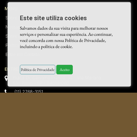
MENU
Este site utiliza cookies
Sobre Nós
Nossas Terapeutas
Salvamos dados da sua visita para melhorar nossos
serviços e personalizar sua experiência. Ao continuar,
Sobre as Massagens
você concorda com nossa Política de Privacidade,
Política de Privacidade
incluindo a política de cookie.
Entre em Contato
ENTRE EM CONTATO
Política de Privacidade
Aceito
Praça Dr. Carvalho Franco, 55 - Vila Mariana
São Paulo - SP - 04019-060
(11) 2768-3151
1195956-4604
contato@sharonmassagem.com.br
Copyright © 2026 Sharon Massagens.